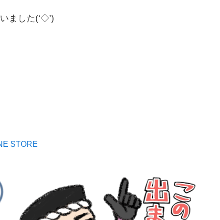
した(‘◇’)ゞ
E STORE