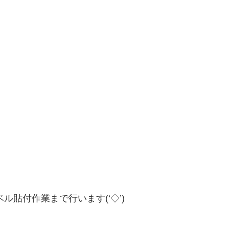
貼付作業まで行います(‘◇’)ゞ