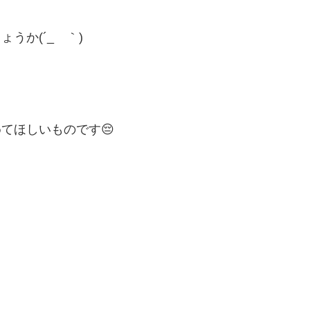
か(´_ゝ｀)
てほしいものです😔