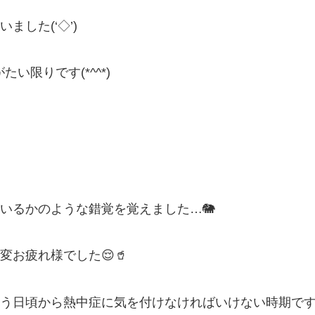
した(‘◇’)ゞ
い限りです(*^^*)
いるかのような錯覚を覚えました…🐘
お疲れ様でした😌🥤
う日頃から熱中症に気を付けなければいけない時期で