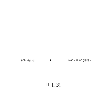
もちろん、
オプションとしてラップ巻き作業、フォークリフト作
業（搬送、格納)、商品検品作業、シール・ラベル貼
付作業まで行います(‘◇’)ゞ
デバンニングの御依頼はMr.Devanningまで！
ご連絡お待ちしております🎵
ブログ
お問い合わせ
9:00～18:00 ( 平日 )
閉じる
目次
閉じる