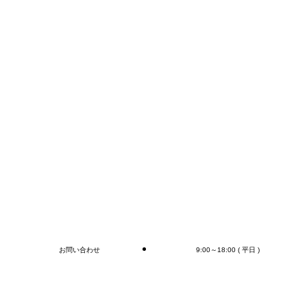
E-mail:info@mr-devanning.co.jp
FAXかメールでのお問い合わせが早いかと思います。
コンテナの荷下ろし、アウトカートン毎の検収作業は
もちろん、
オプションとしてラップ巻き作業、フォークリフト作
業（搬送、格納)、商品検品作業、シール・ラベル貼
付作業まで行います(‘◇’)ゞ
デバンニングの御依頼はMr.Devanningまで！
ご連絡お待ちしております
🎵
ブログ
お問い合わせ
9:00～18:00 ( 平日 )
閉じる