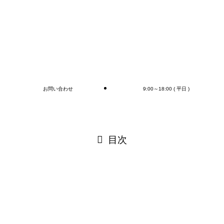
付作業まで行います(‘◇’)ゞ
デバンニングの御依頼はMr.Devanningまで！
ご連絡お待ちしております🎵
ブログ
お問い合わせ
9:00～18:00 ( 平日 )
閉じる
目次
閉じる