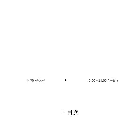
もちろん、
オプションとしてラップ巻き作業、フォークリフト作
業（搬送、格納)、商品検品作業、シール・ラベル貼
付作業まで行います(‘◇’)ゞ
デバンニングの御依頼はMr.Devanningまで！
ご連絡お待ちしております🎵
ブログ
お問い合わせ
9:00～18:00 ( 平日 )
閉じる
目次
閉じる