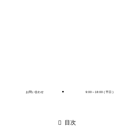
コンテナの荷下ろし、アウトカートン毎の検収作業は
もちろん、
オプションとしてラップ巻き作業、フォークリフト作
業（搬送、格納)、商品検品作業、シール・ラベル貼
付作業まで行います(‘◇’)ゞ
デバンニングの御依頼はMr.Devanningまで！
ご連絡お待ちしております
🎵
ブログ
お問い合わせ
9:00～18:00 ( 平日 )
閉じる
目次
閉じる