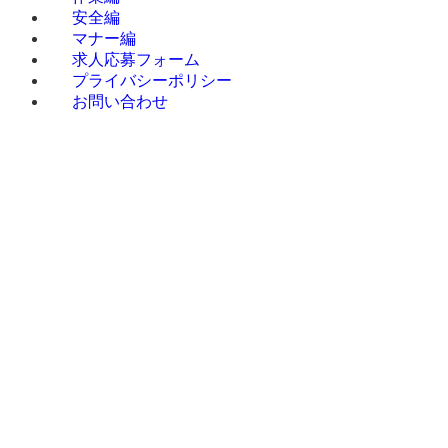
安全編
マナー編
求人応募フォーム
プライバシーポリシー
お問い合わせ
ホーム
お知らせ
ブログ
会社概要
事業内容
お客様の声
改善事例
改善事例 A社様
改善事例 B社様
改善事例 C社様
改善事例 D社様
デバンニングトライアル制度