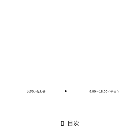
コンテナの荷下ろし、アウトカートン毎の検収作業は
もちろん、
オプションとしてラップ巻き作業、フォークリフト作
業（搬送、格納)、商品検品作業、シール・ラベル貼
付作業まで行います(‘◇’)ゞ
デバンニングの御依頼はMr.Devanningまで！
ご連絡お待ちしております
🎵
ブログ
お問い合わせ
9:00～18:00 ( 平日 )
閉じる
目次
閉じる