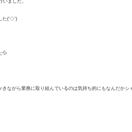
行いました。
(‘◇’)ゞ
💦
かきながら業務に取り組んでいるのは気持ち的にもなんだかシ