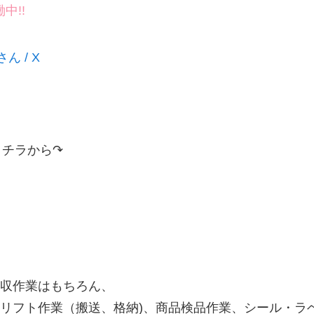
働中!!
さん / X
コチラから↷
収作業はもちろん、
フト作業（搬送、格納)、商品検品作業、シール・ラベル