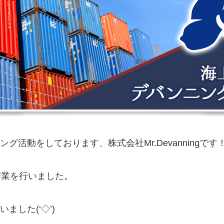
活動をしております、株式会社Mr.Devanningです
作業を行いました。
した(‘◇’)ゞ