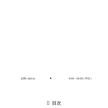
２０２４年４月２７日(土)～２０２４年４月２９日(月)
２０２４年５月３日(金)～２０２４年５月６日(月)
期間中は事務所での応対を休止したしますので、緊急のお問
い合わせにつきましては、各担当営業直通の電話番号へご連
絡ください。
皆様にはご迷惑をおかけいたしますが、ご理解とご協力の
程、何卒よろしくお願い申し上げます。
ブログ
お問い合わせ
9:00～18:00 ( 平日 )
閉じる
目次