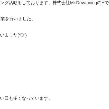
活動をしております、株式会社Mr.DevanningのH
作業を行いました。
した(‘◇’)ゞ
い日も多くなっています。