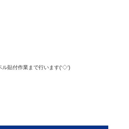
貼付作業まで行います(‘◇’)ゞ