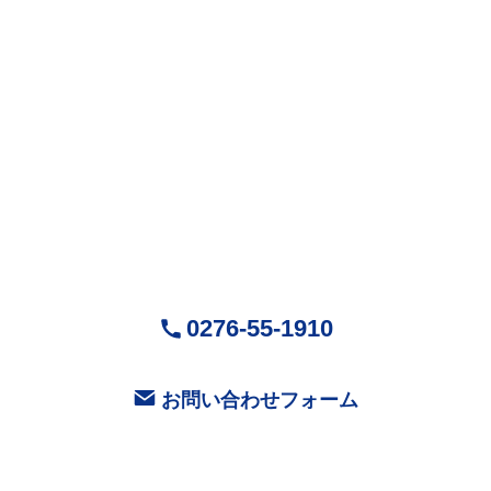
株式会社Mr.Devanning
（ミスターデバンニング）
〒370-0518
群馬県邑楽郡大泉町城之内5-29-1
営業時間：9:00～18:00 ( 平日 )
お気軽にお問い合せください
0276-55-1910
お問い合わせフォーム