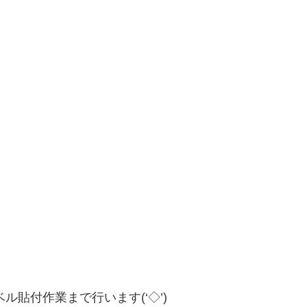
貼付作業まで行います(‘◇’)ゞ