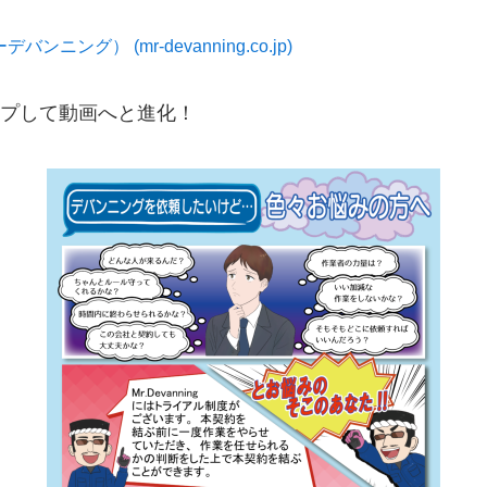
ンニング） (mr-devanning.co.jp)
プして動画へと進化！