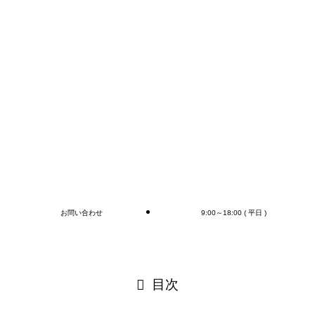
コンテナの荷下ろし、アウトカートン毎の検収作業は
もちろん、
オプションとしてラップ巻き作業、フォークリフト作
業（搬送、格納)、商品検品作業、シール・ラベル貼
付作業まで行います(‘◇’)ゞ
デバンニングの御依頼はMr.Devanningまで！
ご連絡お待ちしております🎵
ブログ
お問い合わせ
9:00～18:00 ( 平日 )
閉じる
目次
閉じる