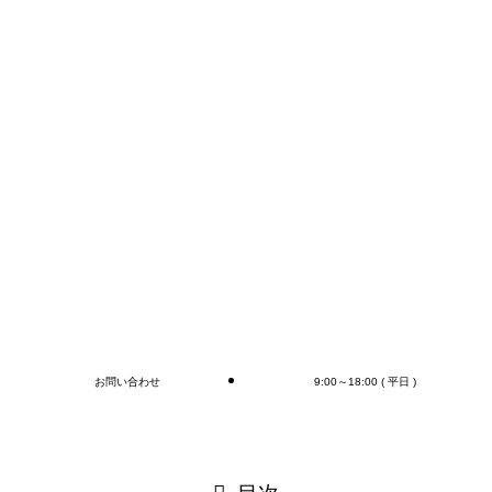
FAXかメールでのお問い合わせが早いかと思います。
コンテナの荷下ろし、アウトカートン毎の検収作業は
もちろん、
オプションとしてラップ巻き作業、フォークリフト作
業（搬送、格納)、商品検品作業、シール・ラベル貼
付作業まで行います(‘◇’)ゞ
デバンニングの御依頼はMr.Devanningまで！
ご連絡お待ちしております
🎵
ブログ
お問い合わせ
9:00～18:00 ( 平日 )
閉じる