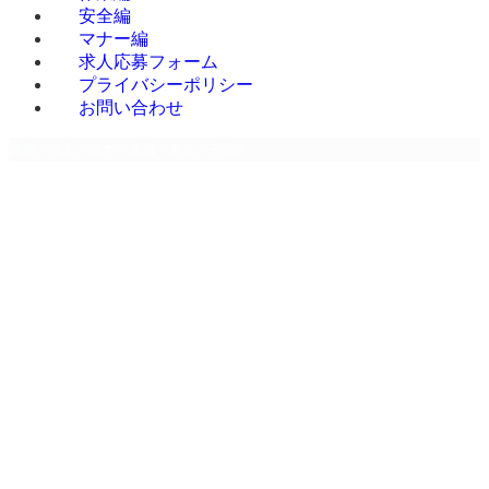
安全編
マナー編
求人応募フォーム
プライバシーポリシー
お問い合わせ
群馬・埼玉・栃木・茨城・東京・千葉のデバンニング専門請負 | 株式会社Mr.Devan
ホーム
ホーム
お知らせ
お知らせ
ブログ
ブログ
会社概要
MENU
会社概要
事業内容
事業内容
お客様の声
お客様の声
改善事例
改善事例
改善事例 A社様
改善事例 A
改善事例 B社様
社様
改善事例 C社様
改善事例 B
改善事例 D社様