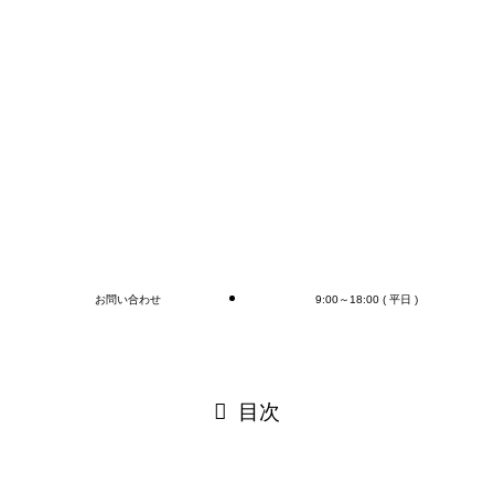
コンテナの荷下ろし、アウトカートン毎の検収作業は
もちろん、
オプションとしてラップ巻き作業、フォークリフト作
業（搬送、格納)、商品検品作業、シール・ラベル貼
付作業まで行います(‘◇’)ゞ
デバンニングの御依頼はMr.Devanningまで！
ご連絡お待ちしております
🎵
ブログ
お問い合わせ
9:00～18:00 ( 平日 )
閉じる
目次
閉じる