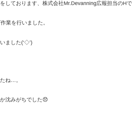
ております、株式会社Mr.Devanning広報担当のH
グ作業を行いました。
した(‘◇’)ゞ
たね…。
か沈みがちでした😞