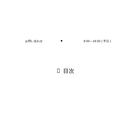
明日明後日お仕事の方は頑張って下さい(｀・ω・´)ゞ
素敵な休日を♪
ブログ
お問い合わせ
9:00～18:00 ( 平日 )
閉じる
目次
閉じる