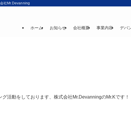
r.Devanning
ホーム
お知らせ
会社概要
事業内容
デバ
をしております、株式会社Mr.DevanningのMr.Kです！