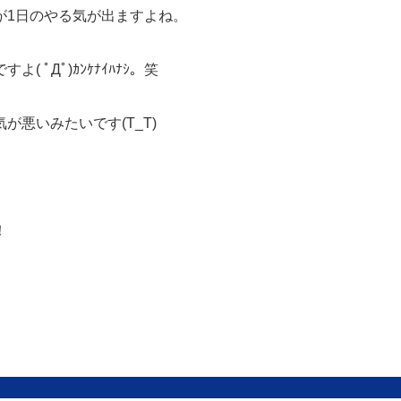
が1日のやる気が出ますよね。
ﾟДﾟ)ｶﾝｹﾅｲﾊﾅｼ。笑
悪いみたいです(T_T)
！