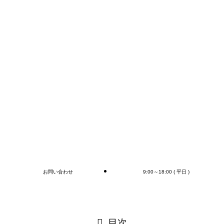
あとは大勢に向けてではなく「一人に対して書く」これもコ
ツですね。
僕の文章を見て「自分もブログ書いてみようかな」とか「今
日も1日頑張ろう」とか思っていただけたら嬉しいですよね
♪
自分が書いた文章で誰か1人でも気づきや学びがあればいい
なと思っています。
それでは皆さん1週間お疲れ様でした！
また来週もお願いします(^^)/
ブログ
お問い合わせ
9:00～18:00 ( 平日 )
閉じる
目次