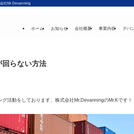
r.Devanning
ホーム
お知らせ
会社概要
事業内容
デバ
目が回らない方法
をしております、株式会社Mr.DevanningのMr.Kです！