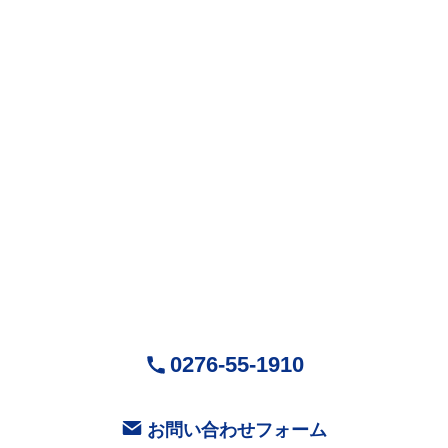
株式会社Mr.Devanning
（ミスターデバンニング）
〒370-0518
群馬県邑楽郡大泉町城之内5-29-1
営業時間：9:00～18:00 ( 平日 )
お気軽にお問い合せください
0276-55-1910
お問い合わせフォーム