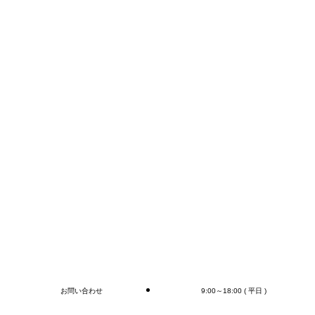
TEL:0276-55-1920
E-mail:info@mr-devanning.co.jp
FAXかメールでのお問い合わせが早いかと思います。
コンテナの荷下ろし、アウトカートン毎の検収作業は
もちろん、
オプションとしてラップ巻き作業、フォークリフト作
業（搬送、格納)、商品検品作業、シール・ラベル貼
付作業まで行います(‘◇’)ゞ
デバンニングの御依頼はMr.Devanningまで！
ご連絡お待ちしております
🎵
ブログ
お問い合わせ
9:00～18:00 ( 平日 )