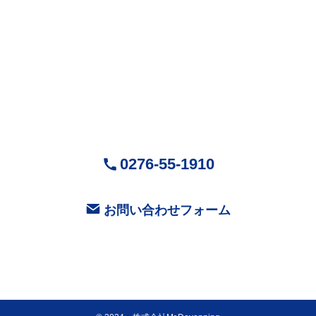
株式会社Mr.Devanning
（ミスターデバンニング）
〒370-0518
群馬県邑楽郡大泉町城之内5-29-1
営業時間：9:00～18:00 ( 平日 )
お気軽にお問い合せください
0276-55-1910
お問い合わせフォーム