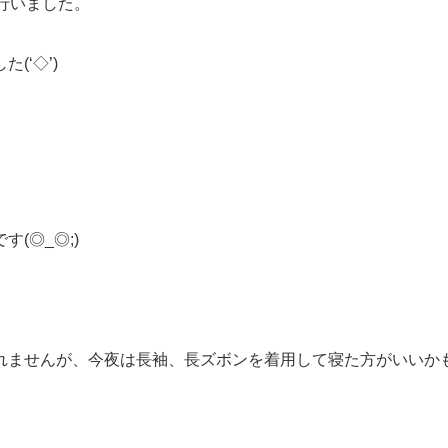
行いました。
(‘◇’)ゞ
(◎_◎;)
れませんが、今夜は長袖、長ズボンを着用して寝た方がいいか