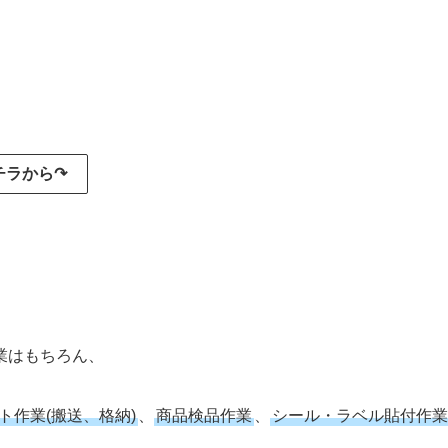
コチラから↷
業はもちろん、
ト作業(搬送、格納)
、
商品検品作業
、
シール・ラベル貼付作業