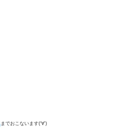
までおこないます(‘∀’)ゞ