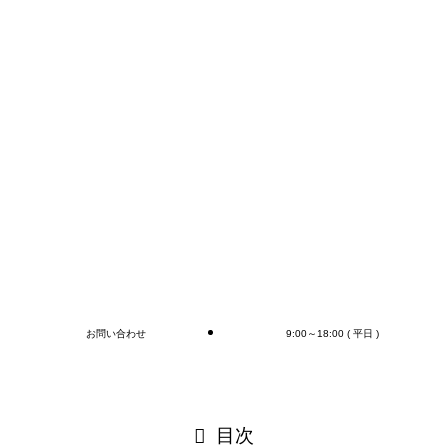
FAXかメールでのお問い合わせが早いかと思います。
コンテナの荷下ろし、アウトカートン毎の検収作業は
もちろん、
オプションとしてラップ巻き作業、フォークリフト作
業（搬送、格納)、商品検品作業、シール・ラベル貼
付作業まで行います(‘◇’)ゞ
デバンニングの御依頼はMr.Devanningまで！
ご連絡お待ちしております
🎵
ブログ
お問い合わせ
9:00～18:00 ( 平日 )
閉じる
目次