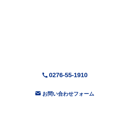
株式会社Mr.Devanning
（ミスターデバンニング）
〒370-0518
群馬県邑楽郡大泉町城之内5-29-1
営業時間：9:00～18:00 ( 平日 )
お気軽にお問い合せください
0276-55-1910
お問い合わせフォーム