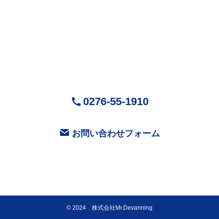
株式会社Mr.Devanning
（ミスターデバンニング）
〒370-0518
群馬県邑楽郡大泉町城之内5-29-1
営業時間：9:00～18:00 ( 平日 )
お気軽にお問い合せください
0276-55-1910
お問い合わせフォーム
©
2024 株式会社Mr.Devanning