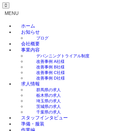
0276-55-1910
（平日 9:00～18:00）
MENU
ホーム
お知らせ
ブログ
会社概要
事業内容
デバンニングトライアル制度
改善事例 A社様
改善事例 B社様
改善事例 C社様
改善事例 D社様
求人情報
群馬県の求人
栃木県の求人
埼玉県の求人
茨城県の求人
千葉県の求人
スタッフインタビュー
準備・服装
作業編