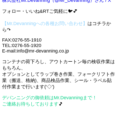
株式会社Mr.Devanning（@Mr_Devanning）さん / X
フォロー・いいね&RTご気軽に🐦💕
【Mr.Devanningへの各種お問い合わせ】
はコチラか
ら↷
FAX:0276-55-1910
TEL:0276-55-1920
E-mail:info@mr-devanning.co.jp
コンテナの荷下ろし、アウトカートン毎の検収作業は
もちろん、
オプションとしてラップ巻き作業、フォークリフト作
業（搬送、格納)、商品検品作業、シール・ラベル貼
付作業まで行います(‘◇’)ゞ
デバンニングの御依頼はMr.Devanningまで！
ご連絡お待ちしております
🎵