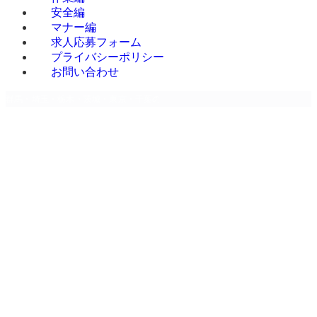
安全編
マナー編
求人応募フォーム
プライバシーポリシー
お問い合わせ
群馬・埼玉・栃木・茨城・東京・千葉のデバンニング専門請負 | 株式会社Mr.Devan
ホーム
ホーム
お知らせ
お知らせ
ブログ
ブログ
会社概要
MENU
会社概要
事業内容
事業内容
お客様の声
お客様の声
改善事例
改善事例
改善事例 A社様
改善事例 A
改善事例 B社様
社様
改善事例 C社様
改善事例 B
改善事例 D社様