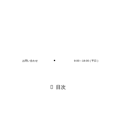
オプションとしてラップ巻き作業、フォークリフト作
業（搬送、格納)、商品検品作業、シール・ラベル貼
付作業まで行います(‘◇’)ゞ
デバンニングの御依頼はMr.Devanningまで！
ご連絡お待ちしております🎵
ブログ
お問い合わせ
9:00～18:00 ( 平日 )
閉じる
目次
閉じる