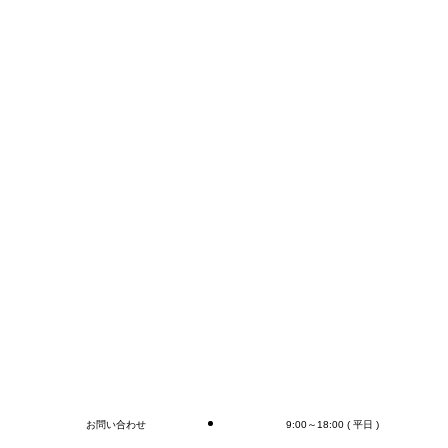
FAX:0284-22-7987
TEL:0284-22-7989
E-mail:info@mr-devanning.co.jp
FAXかメールでのお問い合わせが早いかと思います。
コンテナの荷下ろし、アウトカートン毎の検収作業は
もちろん、
オプションとしてラップ巻き作業、フォークリフト作
業（搬送、格納)、商品検品作業、シール・ラベル貼
付作業まで行います(‘◇’)ゞ
デバンニングの御依頼はMr.Devanningまで！
ご連絡お待ちしております🎵
ブログ
お問い合わせ
9:00～18:00 ( 平日 )