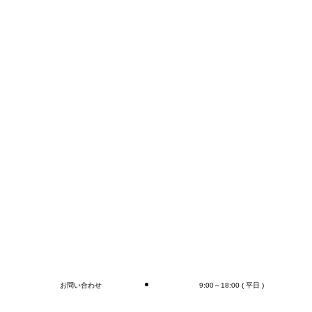
E-mail:info@mr-devanning.co.jp
FAXかメールでのお問い合わせが早いかと思います。
コンテナの荷下ろし、アウトカートン毎の検収作業は
もちろん、
オプションとしてラップ巻き作業、フォークリフト作
業（搬送、格納)、商品検品作業、シール・ラベル貼
付作業まで行います(‘◇’)ゞ
デバンニングの御依頼はMr.Devanningまで！
ご連絡お待ちしております🎵
ブログ
お問い合わせ
9:00～18:00 ( 平日 )