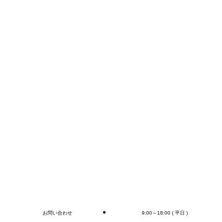
FAX:0276-55-1910
TEL:0276-55-1920
E-mail:info@mr-devanning.co.jp
FAXかメールでのお問い合わせが早いかと思います。
コンテナの荷下ろし、アウトカートン毎の検収作業は
もちろん、
オプションとしてラップ巻き作業、フォークリフト作
業（搬送、格納)、商品検品作業、シール・ラベル貼
付作業まで行います(‘◇’)ゞ
デバンニングの御依頼はMr.Devanningまで！
ご連絡お待ちしております
🎵
ブログ
お問い合わせ
9:00～18:00 ( 平日 )