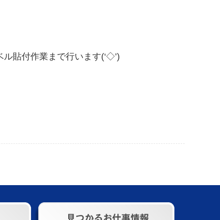
貼付作業まで行います(‘◇’)ゞ