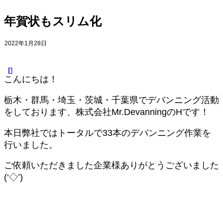
改善事例 B
デバンニングトライアル制度
年賀状もスリム化
社様
求人情報
改善事例 C
群馬県の求人
社様
栃木県の求人
2022年1月28日
改善事例 D
埼玉県の求人
社様
茨城県の求人
デバンニングトライアル制
千葉県の求人
こんにちは！
度
スタッフインタビュー
求人情報
デバンニングの教科書
栃木・群馬・埼玉・茨城・千葉県でデバンニング活動
群馬県の求人
準備・服装
をしております、株式会社Mr.DevanningのHです！
栃木県の求人
マナー編
埼玉県の求人
安全編
本日弊社ではトータルで33本のデバンニング作業を
茨城県の求人
作業編
行いました。
千葉県の求人
お問い合わせ
スタッフインタ
ご依頼いただきました企業様ありがとうございました
ビュー
デバンニングの
(‘◇’)ゞ
教科書
準備・服装
マナー編
安全編