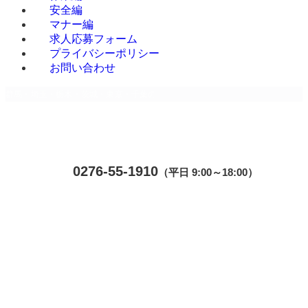
安全編
マナー編
求人応募フォーム
プライバシーポリシー
お問い合わせ
群馬・埼玉・栃木・茨城・東京・千葉のデバンニング専門請負 | 株式会社Mr.Devan
ホーム
0276-55-1910
（平日 9:00～18:00）
お知らせ
ホーム
ブログ
お知らせ
会社概要
MENU
ブログ
事業内容
会社概要
お客様の声
ホーム
事業内容
改善事例
ブログ
お客様の声
改善事例 A社様
年賀状もスリム化
改善事例
改善事例 B社様
改善事例 A
改善事例 C社様
社様
改善事例 D社様