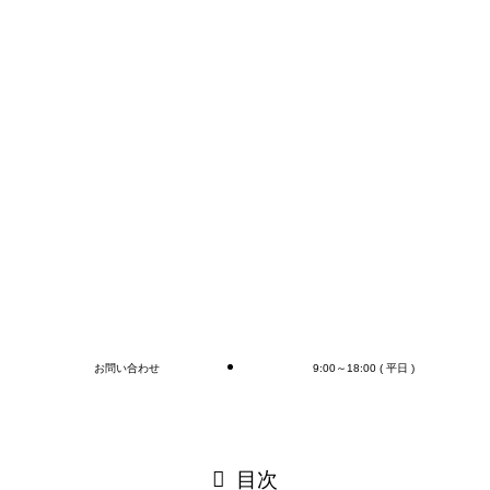
FAXかメールでのお問い合わせが早いかと思います。
コンテナの荷下ろし、アウトカートン毎の検収作業は
もちろん、
オプションとしてラップ巻き作業、フォークリフト作
業（搬送、格納)、商品検品作業、シール・ラベル貼
付作業まで行います(‘◇’)ゞ
デバンニングの御依頼はMr.Devanningまで！
ご連絡お待ちしております🎵
ブログ
お問い合わせ
9:00～18:00 ( 平日 )
閉じる
目次