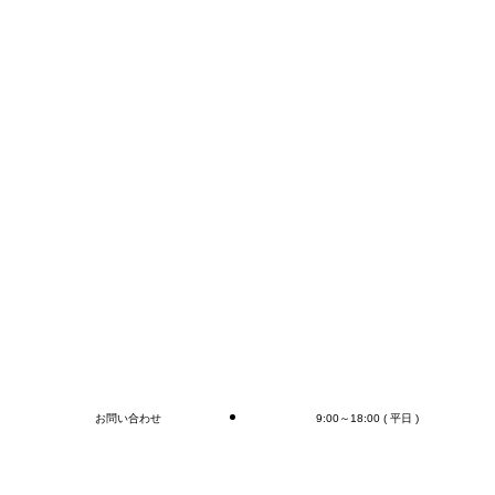
E-mail:info@mr-devanning.co.jp
コンテナの荷下ろし、アウトカートン毎の検収作業は
もちろん、
オプションとしてラップ巻き作業、フォークリフト作
業（搬送、格納)、商品検品作業、シール・ラベル貼
付作業まで行います(‘◇’)ゞ
デバンニングの御依頼はMr.Devanningまで！
ご連絡お待ちしております
🎵
ブログ
お問い合わせ
9:00～18:00 ( 平日 )