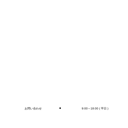
FAX:0276-55-1910
E-mail: info@mr-devanning.co.jp
コンテナの荷下ろし、アウトカートン毎の検収作業はもちろ
ん、
オプションとして
ラップ巻き作業
、
フォークリフト作業(搬
送、格納)
、
商品検品作業
、
シール・ラベル貼付作業
までお
こないます(‘∀’)ゞ
デバンニングのご依頼はMr.Devanningまで！
ご連絡お待ちしております🎵
ブログ
お問い合わせ
9:00～18:00 ( 平日 )