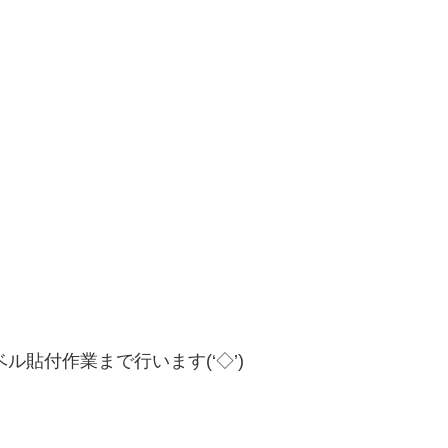
貼付作業まで行います(‘◇’)ゞ