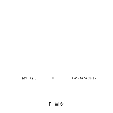
FAXかメールでのお問い合わせが早いかと思います。
コンテナの荷下ろし、アウトカートン毎の検収作業は
もちろん、
オプションとしてラップ巻き作業、フォークリフト作
業（搬送、格納)、商品検品作業、シール・ラベル貼
付作業まで行います(‘◇’)ゞ
デバンニングの御依頼はMr.Devanningまで！
ご連絡お待ちしております🎵
ブログ
お問い合わせ
9:00～18:00 ( 平日 )
閉じる
目次
閉じる