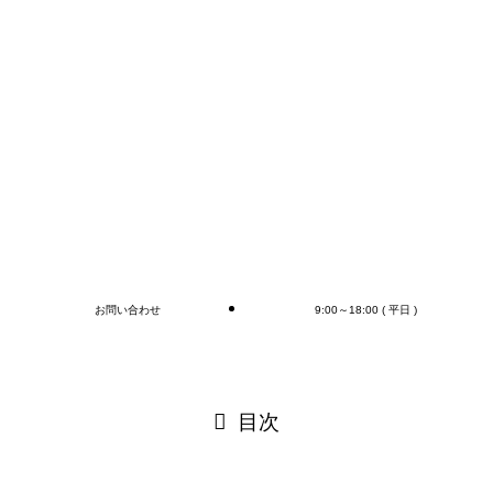
コンテナの荷下ろし、アウトカートン毎の検収作業は
もちろん、
オプションとしてラップ巻き作業、フォークリフト作
業（搬送、格納)、商品検品作業、シール・ラベル貼
付作業まで行います(‘◇’)ゞ
デバンニングの御依頼はMr.Devanningまで！
ご連絡お待ちしております
🎵
ブログ
お問い合わせ
9:00～18:00 ( 平日 )
閉じる
目次
閉じる