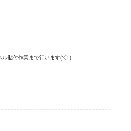
貼付作業まで行います(‘◇’)ゞ