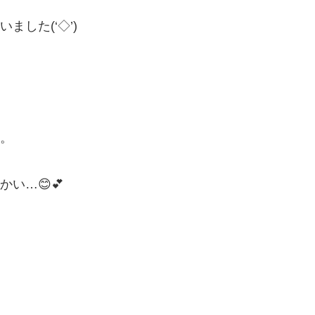
した(‘◇’)ゞ
。
い…😊💕