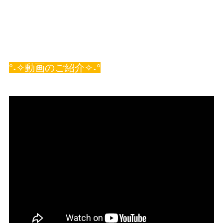
°˖✧動画のご紹介✧˖°