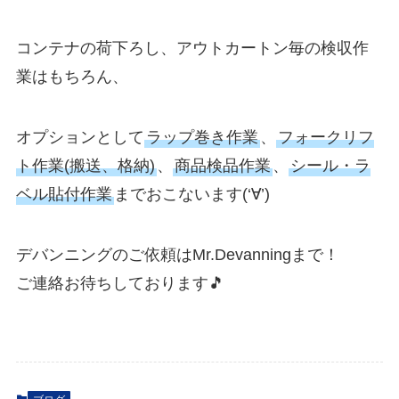
コンテナの荷下ろし、アウトカートン毎の検収作
業はもちろん、
オプションとして
ラップ巻き作業
、
フォークリフ
ト作業(搬送、格納)
、
商品検品作業
、
シール・ラ
ベル貼付作業
までおこないます(‘∀’)ゞ
デバンニングのご依頼はMr.Devanningまで！
ご連絡お待ちしております🎵