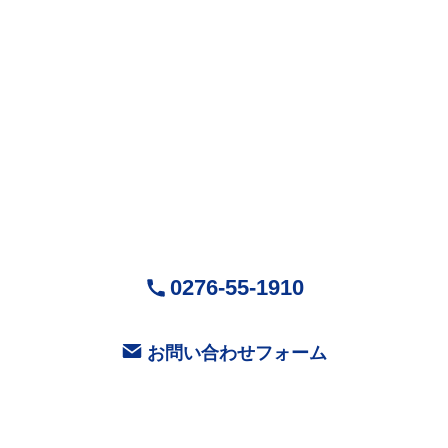
株式会社Mr.Devanning
（ミスターデバンニング）
〒370-0518
群馬県邑楽郡大泉町城之内5-29-1
営業時間：9:00～18:00 ( 平日 )
お気軽にお問い合せください
0276-55-1910
お問い合わせフォーム