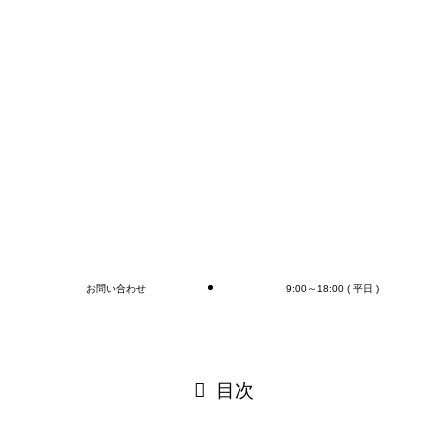
コンテナの荷下ろし、アウトカートン毎の検収作業は
もちろん、
オプションとしてラップ巻き作業、フォークリフト作
業（搬送、格納)、商品検品作業、シール・ラベル貼
付作業まで行います(‘◇’)ゞ
デバンニングの御依頼はMr.Devanningまで！
ご連絡お待ちしております🎵
ブログ
お問い合わせ
9:00～18:00 ( 平日 )
閉じる
目次
閉じる