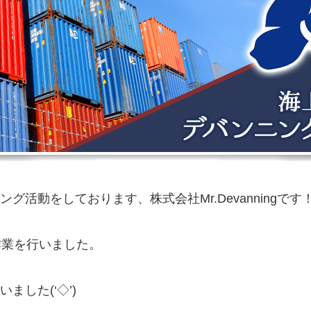
活動をしております、株式会社Mr.Devanningです
作業を行いました。
した(‘◇’)ゞ