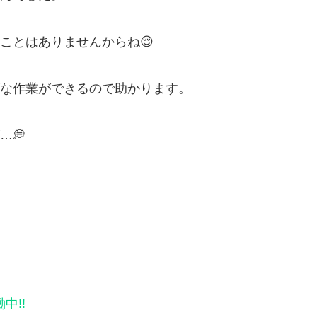
ことはありませんからね😌
な作業ができるので助かります。
…💭
働中!!