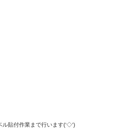
貼付作業まで行います(‘◇’)ゞ