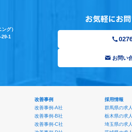
お気軽にお問
ニング）
9-1
0276
お問い
改善事例
採用情報
改善事例-A社
群馬県の求
改善事例-B社
栃木県の求
改善事例-C社
埼玉県の求